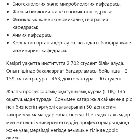
Биотехнология және микробиология кафедрасы;
Жалпы биология және геномика кафедрасы;
Физикалық және экономикалық география
кафедрасы;
Химия кафедрасы;
Қоршаған ортаны қорғау саласындағы басқару және
инжиниринг кафедрасы.
Қазіргі уақытта институтта 2 702 студент білім алуда.
Оның ішінде бакалавриат бағдарламасы бойынша – 2
159, магистратура – 453, докторантура – 90 студент.
Жалпы профессорлық-оқытушылық құрам (ППҚ) 135
оқытушыдан тұрады. Сонымен қатар жыл сайын өндіріс
пен бизнестің әртүрлі салаларынан 50-ден астам
тәжірибелі мамандар сабақ береді. Шетелдік ғалымдар
мен жетекші университеттердің профессорлары қысқа
және ұзақ мерзімді негізде ағылшын тілінде дәріс
оқиды.