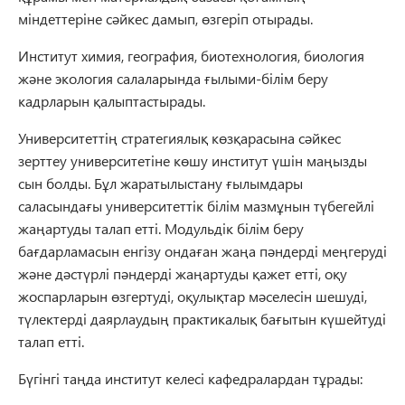
міндеттеріне сәйкес дамып, өзгеріп отырады.
Институт химия, география, биотехнология, биология
және экология салаларында ғылыми-білім беру
кадрларын қалыптастырады.
Университеттің стратегиялық көзқарасына сәйкес
зерттеу университетіне көшу институт үшін маңызды
сын болды. Бұл жаратылыстану ғылымдары
саласындағы университеттік білім мазмұнын түбегейлі
жаңартуды талап етті. Модульдік білім беру
бағдарламасын енгізу ондаған жаңа пәндерді меңгеруді
және дәстүрлі пәндерді жаңартуды қажет етті, оқу
жоспарларын өзгертуді, оқулықтар мәселесін шешуді,
түлектерді даярлаудың практикалық бағытын күшейтуді
талап етті.
Бүгінгі таңда институт келесі кафедралардан тұрады: