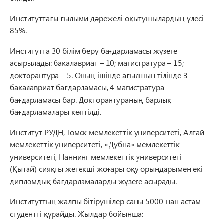
Институттағы ғылыми дәрежелі оқытушылардың үлесі –
85%.
Институтта 30 білім беру бағдарламасы жүзеге
асырылады: бакалавриат – 10; магистратура – 15;
докторантура – 5. Оның ішінде ағылшын тілінде 3
бакалавриат бағдарламасы, 4 магистратура
бағдарламасы бар. Докторантураның барлық
бағдарламалары көптілді.
Институт РУДН, Томск мемлекеттік университеті, Алтай
мемлекеттік университеті, «Дубна» мемлекеттік
университеті, Наннинг мемлекеттік университеті
(Қытай) сияқты жетекші жоғары оқу орындарымен екі
дипломдық бағдарламаларды жүзеге асырады.
Институттың жалпы бітірушілер саны 5000-нан астам
студентті құрайды. Жылдар бойынша: