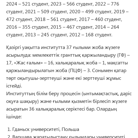
2024 – 521 студент, 2023 – 566 студент, 2022 – 776
студент, 2021 – 509 студент, 2020 – 499 студент, 2019 –
472 студент, 2018 – 561 студент, 2017 – 460 студент,
2016 – 355 студент, 2015 – 467 студент, 2014 – 264
студент, 2013 – 245 студент, 2012 – 168 студент.
Қазіргі уақытта институтта 37 ғылыми жоба жүзеге
асырылуда: мемлекеттік гранттық қаржыландыру (ГФ) –
17, «Жас ғалым» – 16, халықаралық жоба – 1, мақсатты
қаржыландырылатын жоба (ПЦФ) – 3. Сонымен қатар
төрт оқытушы-зерттеуші және екі зерттеуші жұмыс
істейді.
Институттың білім беру процесін (ынтымақтастық, дәріс
оқуға шақыру) және ғылыми қызметін бірлесіп жүзеге
асыратын 36 халықаралық серіктесі бар. Олардың
ішінде:
Гданьск университеті, Польша
Варшава жаратылыстану ғылымдары университеті,