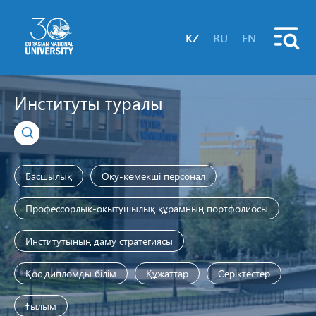
KZ
RU
EN
Институты туралы
Басшылық
Оқу-көмекші персонал
Профессорлық-оқытушылық құрамның портфолиосы
Институтының даму стратегиясы
Қос дипломды білім
Құжаттар
Серіктестер
Ғылым