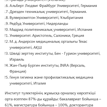
Альберт Людвиг Фрайбург Университеті, Германия
Дрезден техникалық университеті, Германия.
Вулверхэмптон Университеті, Ұлыбритания
Редбуд Университеті, Нидерланды
Мадрид политехникалық университеті, Испания
Университет. Аристотель, Салоники, Греция
М. д. Андерсон медициналық орталығы Техас
университеті, АҚШ
Шөлді зерттеу институты, Бен - Гурион университеті,
Израиль
Жан-Пьер Бургин институты, INRA (Версаль,
Франция)
Генуя гигиена және профилактикалық медицина
университеті, Италия
Институт түлектерінің жұмысқа орналасу көрсеткіші
орта есеппен 87%-ды құрайды: бакалавриат бойынша –
61%, магистратура бойынша – 100%, докторантура