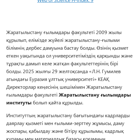
Жаратылыстану ғылымдары факультеті 2009 жылы
құрылып, елімізде жүйелі жаратылыстану-ғылыми
білімнің дербес дамуына бастау болды. Өзінің қызмет
еткен уақытында ол университетіміздің қарқынды және
тұрақты дамып келе жатқан факультеттерінің бірі
болды. 2025 жылғы 29 желтоқсанда «Л.Н. Гумилев
атындағы Еуразия ұлттық университеті» КЕАҚ
Директорлар кеңесінің шешімімен Жаратылыстану
ғылымдары факультеті
Жаратылыстану ғылымдары
институты
болып қайта құрылды.
Институттың жаратылыстану бағытындағы кадрларды
даярлау қызметі мен ғылыми-зерттеу жұмысы, даму
жоспары, қабылдау және бітіру құрылымы, кадрлық
құрамы мен материалдық базасы қоғамның