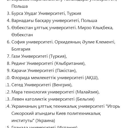
Польша
Бурса Улудаг Университеті, Түркия
Варнадағы басқару университеті, Польша
Өзбекстан ұлттық университеті. Мирзо Ұлықбека,
Өзбекстан
София университеті. Орхидеяның Әулие Клементі,
Болгария
Гази Университеті (Түркия),
Рединг Университеті (Ұлыбритания),
Карачи Университеті (Пәкістан),
Флорида мемлекеттік университеті (АҚШ),
Сегед Университеті (Венгрия),
Мара технология университеті (Малайзия),
Левен католиктік университеті (Бельгия)
Украинаның ұлттық техникалық университеті "Игорь
Сикорский атындағы Киев политехникалық
институты" (Украина)
Гранада университеті (Испания).